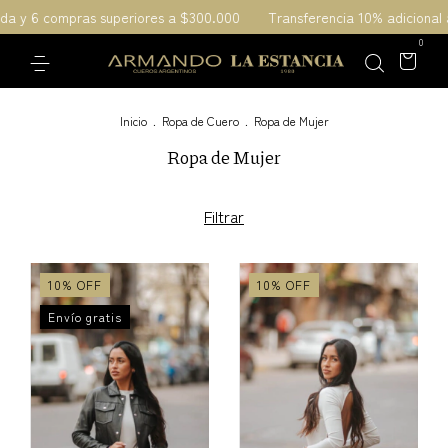
s superiores a $300.000
Transferencia 10% adicional al momento de
0
Inicio
.
Ropa de Cuero
.
Ropa de Mujer
Ropa de Mujer
Filtrar
10
%
OFF
10
%
OFF
Envío gratis