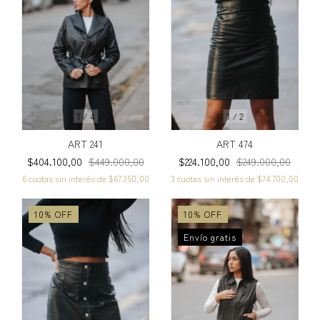
1
/
4
1
/
2
ART 241
ART 474
$404.100,00
$449.000,00
$224.100,00
$249.000,00
6
cuotas sin interés de
$67.350,00
3
cuotas sin interés de
$74.700,00
10
%
OFF
10
%
OFF
Envío gratis