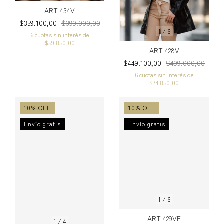
ART 434V
$359.100,00
$399.000,00
1
/
6
6
cuotas sin interés de
$59.850,00
ART 428V
$449.100,00
$499.000,00
6
cuotas sin interés de
$74.850,00
10
%
OFF
10
%
OFF
Envío gratis
Envío gratis
1
/
6
ART 429VE
1
/
4