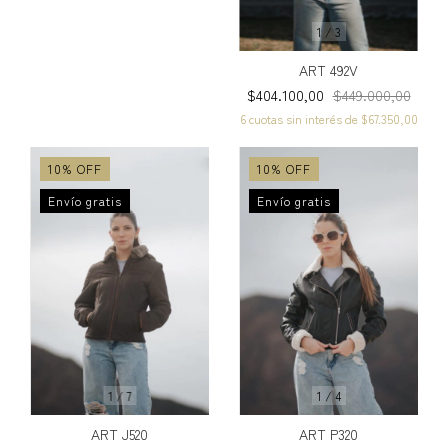
1
/
3
ART 492V
$404.100,00
$449.000,00
6
cuotas sin interés de
$67.350,00
10
%
OFF
10
%
OFF
Envío gratis
Envío gratis
1
/
7
1
/
4
ART J520
ART P320