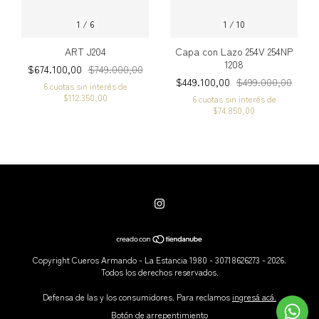
1
/
6
1
/
10
ART J204
Capa con Lazo 254V 254NP
1208
$674.100,00
$749.000,00
$449.100,00
$499.000,00
6
cuotas sin interés de
$112.350,00
6
cuotas sin interés de
$74.850,00
Copyright Cueros Armando - La Estancia 1980 - 30718626273 - 2026.
Todos los derechos reservados.
Defensa de las y los consumidores. Para reclamos
ingresá acá.
Botón de arrepentimiento