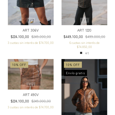
1
/
2
1
/
5
ART 306V
ART 1220
$224.100,00
$249.000,00
$449.100,00
$499.000,00
3
cuotas sin interés de
$74.700,00
6
cuotas sin interés de
$74.850,00
+1
10
%
OFF
10
%
OFF
Envío gratis
1
/
3
ART 490V
$224.100,00
$249.000,00
3
cuotas sin interés de
$74.700,00