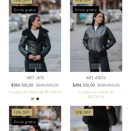
10
%
OFF
10
%
OFF
Envío gratis
Envío gratis
1
/
10
1
/
5
ART J875
ART 472OV
$584.100,00
$649.000,00
$494.100,00
$549.000,00
6
cuotas sin interés de
$97.350,00
6
cuotas sin interés de
$82.350,00
10
%
OFF
10
%
OFF
Envío gratis