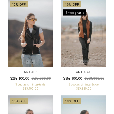
10
%
OFF
10
%
OFF
Envío gratis
1
/
4
1
/
4
ART 468
ART 454G
$269.100,00
$299.000,00
$359.100,00
$399.000,00
3
cuotas sin interés de
6
cuotas sin interés de
$89.700,00
$59.850,00
10
%
OFF
10
%
OFF