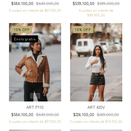
$584.100,00
$649.000,00
$539.100,00
$599.000,00
6
cuotas sin interés de
$97.350,00
6
cuotas sin interés de
$89.850,00
10
%
OFF
10
%
OFF
Envío gratis
1
/
9
1
/
3
ART P110
ART 420V
$584.100,00
$649.000,00
$224.100,00
$249.000,00
6
cuotas sin interés de
$97.350,00
3
cuotas sin interés de
$74.700,00