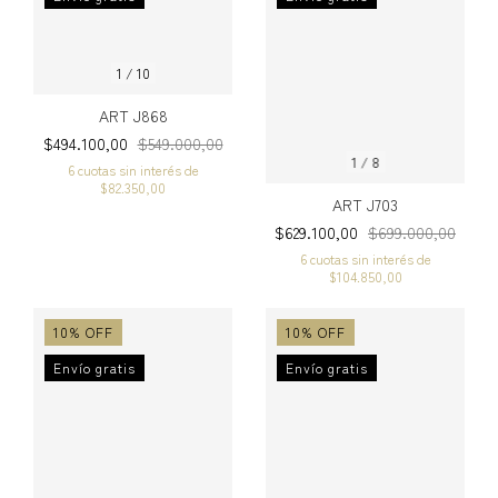
1
/
10
ART J868
$494.100,00
$549.000,00
1
/
8
6
cuotas sin interés de
$82.350,00
ART J703
$629.100,00
$699.000,00
6
cuotas sin interés de
$104.850,00
10
%
OFF
10
%
OFF
Envío gratis
Envío gratis