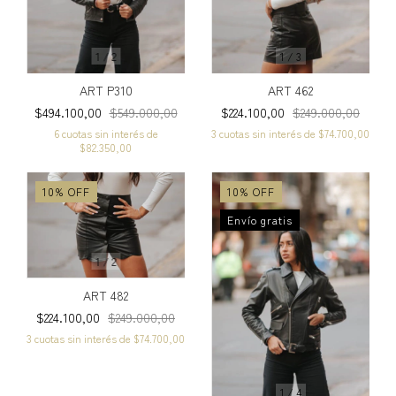
1
/
2
1
/
3
ART P310
ART 462
$494.100,00
$549.000,00
$224.100,00
$249.000,00
6
cuotas sin interés de
3
cuotas sin interés de
$74.700,00
$82.350,00
10
%
OFF
10
%
OFF
Envío gratis
1
/
2
ART 482
$224.100,00
$249.000,00
3
cuotas sin interés de
$74.700,00
1
/
4