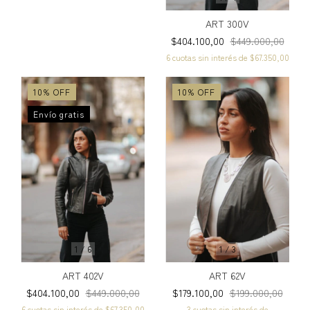
ART 300V
$404.100,00
$449.000,00
6
cuotas sin interés de
$67.350,00
10
%
OFF
10
%
OFF
Envío gratis
1
/
6
1
/
3
ART 402V
ART 62V
$404.100,00
$449.000,00
$179.100,00
$199.000,00
6
cuotas sin interés de
$67.350,00
3
cuotas sin interés de