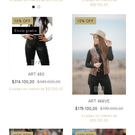
$59.700,00
10
%
OFF
10
%
OFF
Envío gratis
1
/
2
ART 480
$314.100,00
$349.000,00
6
cuotas sin interés de
$52.350,00
1
/
4
ART 466VE
$179.100,00
$199.000,00
3
cuotas sin interés de
$59.700,00