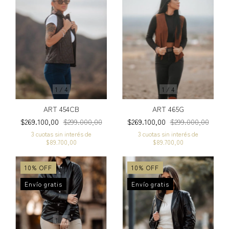
1
/
4
1
/
4
ART 454CB
ART 465G
$269.100,00
$299.000,00
$269.100,00
$299.000,00
3
cuotas sin interés de
3
cuotas sin interés de
$89.700,00
$89.700,00
10
%
OFF
10
%
OFF
Envío gratis
Envío gratis
1
/
7