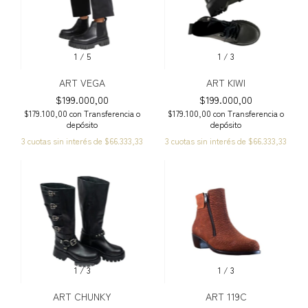
1
/
5
1
/
3
ART VEGA
ART KIWI
$199.000,00
$199.000,00
$179.100,00
con
Transferencia o
$179.100,00
con
Transferencia o
depósito
depósito
3
cuotas sin interés de
$66.333,33
3
cuotas sin interés de
$66.333,33
1
/
3
1
/
3
ART CHUNKY
ART 119C