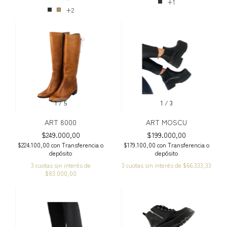
+1
+2
1
/
5
1
/
3
ART 8000
ART MOSCU
$249.000,00
$199.000,00
$224.100,00
con
Transferencia o
$179.100,00
con
Transferencia o
depósito
depósito
3
cuotas sin interés de
3
cuotas sin interés de
$66.333,33
$83.000,00