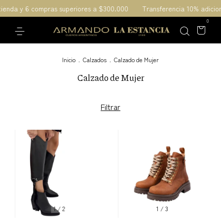
ienda y 6 compras superiores a $300.000
Transferencia 10% adiciona
0
Inicio
.
Calzados
.
Calzado de Mujer
Calzado de Mujer
Filtrar
1
/
2
1
/
3