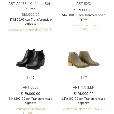
ART A0466 - Caña de Bota
ART 5023
Extraible
$159.000,00
$82.000,00
$143.100,00
con
Transferencia o
depósito
$73.800,00
con
Transferencia o
depósito
3
cuotas sin interés de
$53.000,00
3
cuotas sin interés de
$27.333,33
1
/
10
1
/
7
ART 5005
ART MARLEN
$159.000,00
$199.000,00
$143.100,00
con
Transferencia o
$179.100,00
con
Transferencia o
depósito
depósito
3
cuotas sin interés de
3
cuotas sin interés de
$66.333,33
$53.000,00