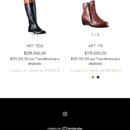
1
/
7
1
/
5
ART 7200
ART 119
$239.000,00
$179.000,00
$215.100,00
con
Transferencia o
$161.100,00
con
Transferencia o
depósito
depósito
3
cuotas sin interés de
$79.666,67
3
cuotas sin interés de
$59.666,67