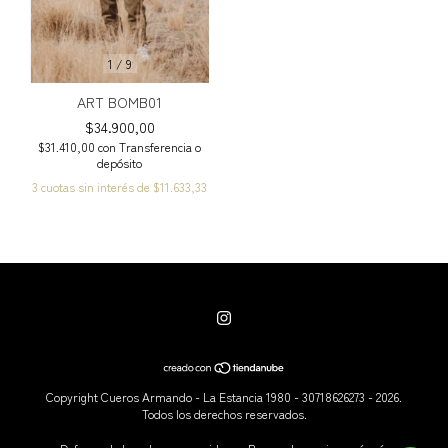
1
/
9
ART BOMB01
$34.900,00
$31.410,00
con
Transferencia o
depósito
3
cuotas sin interés de
$11.633,33
Copyright Cueros Armando - La Estancia 1980 - 30718626273 - 2026.
Todos los derechos reservados.