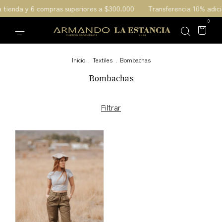
la tienda y 6 compras superiores a $300.000
Transferencia 10% adici
0
Inicio
.
Textiles
.
Bombachas
Bombachas
Filtrar