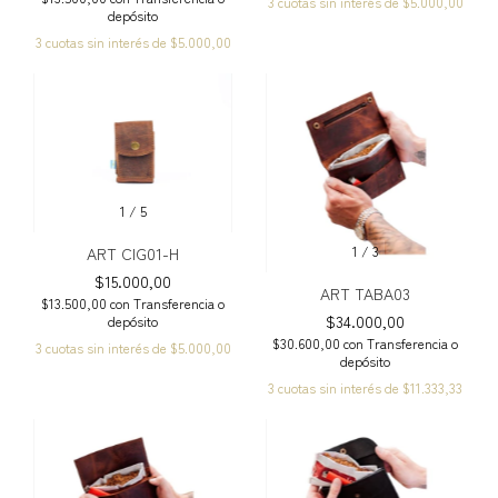
3
cuotas sin interés de
$5.000,00
depósito
3
cuotas sin interés de
$5.000,00
1
/
5
1
/
3
ART CIG01-H
$15.000,00
ART TABA03
$13.500,00
con
Transferencia o
$34.000,00
depósito
$30.600,00
con
Transferencia o
3
cuotas sin interés de
$5.000,00
depósito
3
cuotas sin interés de
$11.333,33