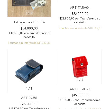
ART TABA04
1
/
4
$32.000,00
$28.800,00
con
Transferencia o
Tabaquera - Bogotá
depósito
$34.000,00
3
cuotas sin interés de
$10.666,67
$30.600,00
con
Transferencia o
depósito
3
cuotas sin interés de
$11.333,33
1
/
5
1
/
6
ART CIG01-D
$15.000,00
ART 04359
$13.500,00
con
Transferencia o
$15.000,00
depósito
$13.500,00
con
Transferencia o