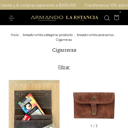
 tienda y 6 compras superiores a $300.000
Transferencia 10% adicio
0
Inicio
.
breadcrumbs.categoria-producto
.
breadcrumbs.accesorios
.
Cigarreras
Cigarreras
Filtrar
1
/
3