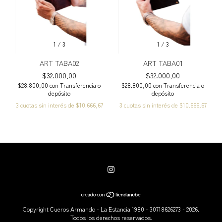
1
/
3
1
/
3
ART TABA02
ART TABA01
$32.000,00
$32.000,00
$28.800,00
con
Transferencia o
$28.800,00
con
Transferencia o
depósito
depósito
3
cuotas sin interés de
$10.666,67
3
cuotas sin interés de
$10.666,67
Copyright Cueros Armando - La Estancia 1980 - 30718626273 - 2026.
Todos los derechos reservados.